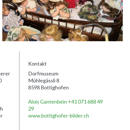
Kontakt
uerer
Dorfmuseum
0
Mühlegässli 8
8598 Bottighofen
Alois Gantenbein +41 071 688 49
ch
29
er
www.bottighofer-bilder.ch