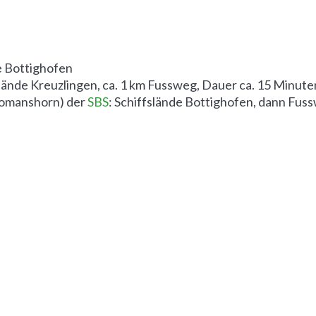
le Bottighofen
flände Kreuzlingen, ca. 1 km Fussweg, Dauer ca. 15 Minute
Romanshorn) der
SBS
: Schiffslände Bottighofen, dann Fus