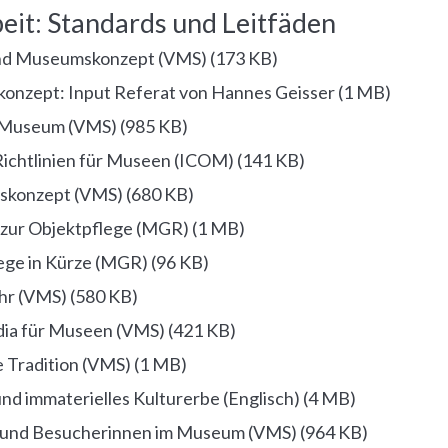
it: Standards und Leitfäden
und Museumskonzept (VMS)
(
173 KB
)
nzept: Input Referat von Hannes Geisser
(
1 MB
)
s Museum (VMS)
(
985 KB
)
Richtlinien für Museen (ICOM)
(
141 KB
)
skonzept (VMS)
(
680 KB
)
 zur Objektpflege (MGR)
(
1 MB
)
ege in Kürze (MGR)
(
96 KB
)
hr (VMS)
(
580 KB
)
dia für Museen (VMS)
(
421 KB
)
 Tradition (VMS)
(
1 MB
)
d immaterielles Kulturerbe (Englisch)
(
4 MB
)
 und Besucherinnen im Museum (VMS)
(
964 KB
)