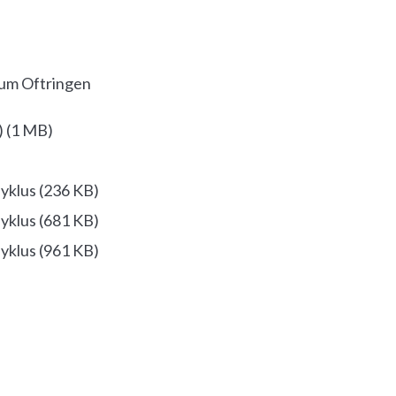
eum Oftringen
)
(
1 MB
)
Zyklus
(
236 KB
)
Zyklus
(
681 KB
)
Zyklus
(
961 KB
)