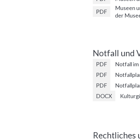
Museen un
PDF
der Musee
Notfall und 
PDF
Notfall i
PDF
Notfallpl
PDF
Notfallpla
DOCX
Kulturg
Rechtliches