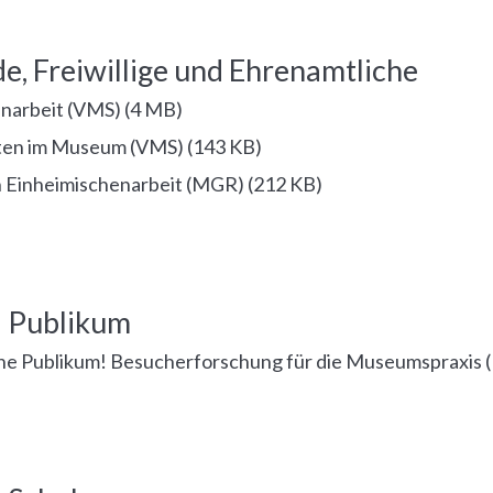
e, Freiwillige und Ehrenamtliche
enarbeit (VMS)
(
4 MB
)
ten im Museum (VMS)
(
143 KB
)
Einheimischenarbeit (MGR)
(
212 KB
)
 Publikum
e Publikum! Besucherforschung für die Museumspraxis