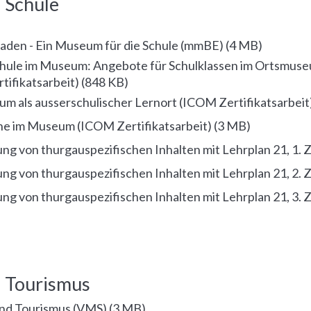
 Schule
tfaden - Ein Museum für die Schule (mmBE)
(
4 MB
)
chule im Museum: Angebote für Schulklassen im Ortsmus
tifikatsarbeit)
(
848 KB
)
m als ausserschulischer Lernort (ICOM Zertifikatsarbeit
he im Museum (ICOM Zertifikatsarbeit)
(
3 MB
)
ng von thurgauspezifischen Inhalten mit Lehrplan 21, 1. 
ng von thurgauspezifischen Inhalten mit Lehrplan 21, 2. 
ng von thurgauspezifischen Inhalten mit Lehrplan 21, 3. 
 Tourismus
nd Tourismus (VMS)
(
3 MB
)