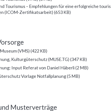
d Tourismus – Empfehlungen für eine erfolgreiche touris
n (ICOM-Zertifikatsarbeit)
(
653 KB
)
Vorsorge
m Museum (VMS)
(
422 KB
)
anung, Kulturgüterschutz (MUSE.TG)
(
347 KB
)
nung: Input Referat von Daniel Häberli
(
2 MB
)
üterschutz Vorlage Notfallplanung
(
5 MB
)
 und Musterverträge