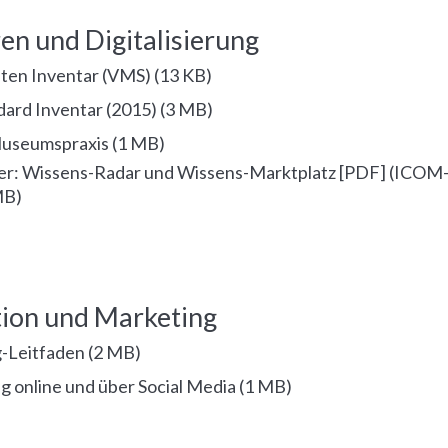
ren und Digitalisierung
ten Inventar (VMS)
(
13 KB
)
ard Inventar (2015)
(
3 MB
)
Museumspraxis
(
1 MB
)
er: Wissens-Radar und Wissens-Marktplatz [PDF] (ICOM-Z
MB
)
on und Marketing
-Leitfaden
(
2 MB
)
ng online und über Social Media
(
1 MB
)