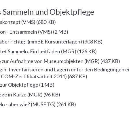
s Sammeln und Objektpflege
skonzept (VMS)
(
680 KB
)
on - Entsammeln (VMS)
(
2 MB
)
aber richtig! (mmBE Kursunterlagen)
(
908 KB
)
htet Sammeln. Ein Leitfaden (MGR)
(
126 KB
)
e zur Aufnahme von Museumobjekten (MGR)
(
437 KB
)
gin: Inventarisieren und Lagern unter den Bedingungen ei
COM-Zertifikatsarbeit 2011)
(
687 KB
)
 zur Objektpflege
(
1 MB
)
ege in Kürze (MGR)
(
96 KB
)
n - aber wie? (MUSE.TG)
(
261 KB
)