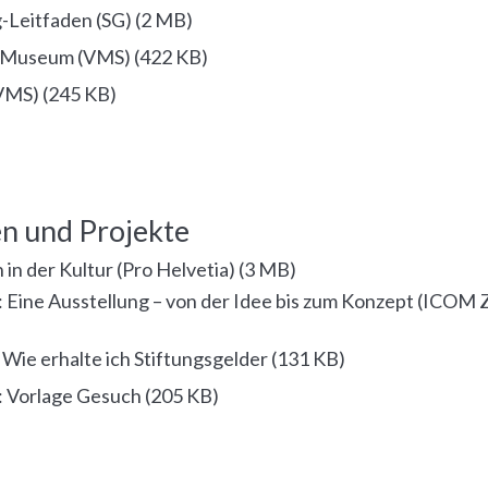
-Leitfaden (SG)
(
2 MB
)
m Museum (VMS)
(
422 KB
)
(VMS)
(
245 KB
)
n und Projekte
 in der Kultur (Pro Helvetia)
(
3 MB
)
 Eine Ausstellung – von der Idee bis zum Konzept (ICOM Z
 Wie erhalte ich Stiftungsgelder
(
131 KB
)
a: Vorlage Gesuch
(
205 KB
)