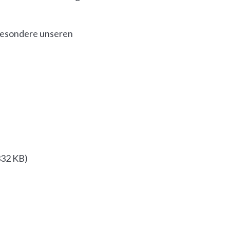
sbesondere unseren
332 KB
)